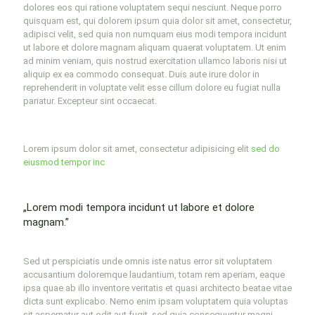
dolores eos qui ratione voluptatem sequi nesciunt. Neque porro
quisquam est, qui dolorem ipsum quia dolor sit amet, consectetur,
adipisci velit, sed quia non numquam eius modi tempora incidunt
ut labore et dolore magnam aliquam quaerat voluptatem. Ut enim
ad minim veniam, quis nostrud exercitation ullamco laboris nisi ut
aliquip ex ea commodo consequat. Duis aute irure dolor in
reprehenderit in voluptate velit esse cillum dolore eu fugiat nulla
pariatur. Excepteur sint occaecat.
Lorem ipsum dolor sit amet, consectetur adipisicing elit
sed do
eiusmod tempor inc
„Lorem modi tempora incidunt ut labore et dolore
magnam.”
Sed ut perspiciatis unde omnis iste natus error sit voluptatem
accusantium doloremque laudantium, totam rem aperiam, eaque
ipsa quae ab illo inventore veritatis et quasi architecto beatae vitae
dicta sunt explicabo. Nemo enim ipsam voluptatem quia voluptas
sit aspernatur aut odit aut fugit, sed quia consequuntur magni