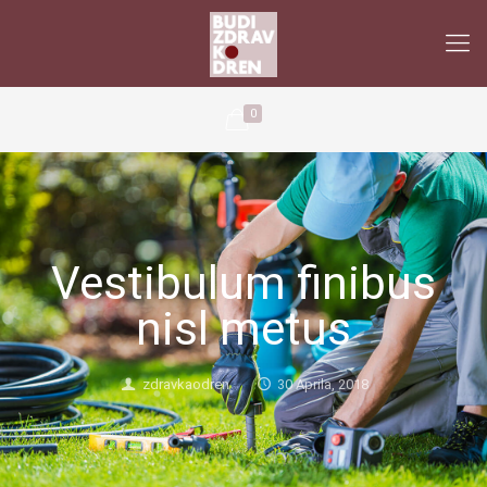
0
Vestibulum finibus
nisl metus
zdravkaodren
30 Aprila, 2018