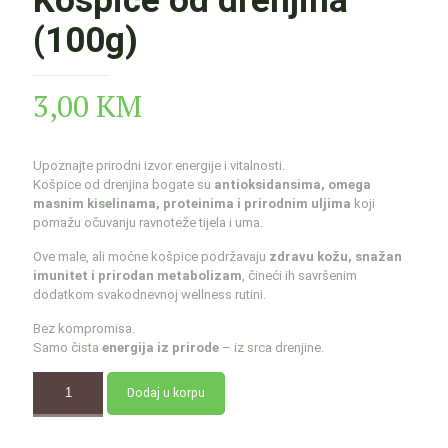
Košpice od drenjina
(100g)
3,00
KM
Upoznajte prirodni izvor energije i vitalnosti.
Košpice od drenjina bogate su
antioksidansima, omega
masnim kiselinama, proteinima i prirodnim uljima
koji
pomažu očuvanju ravnoteže tijela i uma.
Ove male, ali moćne košpice podržavaju
zdravu kožu, snažan
imunitet i prirodan metabolizam
, čineći ih savršenim
dodatkom svakodnevnoj wellness rutini.
Bez kompromisa.
Samo čista
energija iz prirode
– iz srca drenjine.
Dodaj u korpu