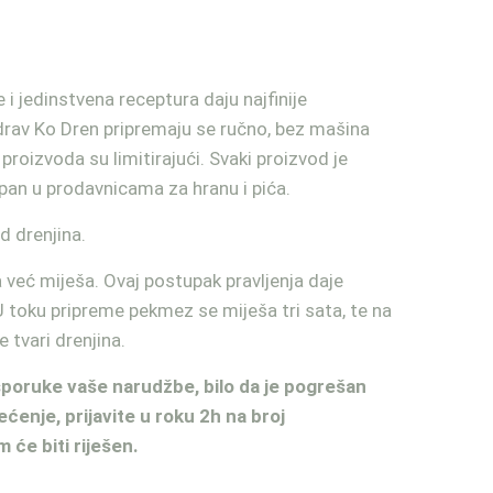
 i jedinstvena receptura daju najfinije
drav Ko Dren pripremaju se ručno, bez mašina
proizvoda su limitirajući. Svaki proizvod je
upan u prodavnicama za hranu i pića.
 drenjina.
 već miješa. Ovaj postupak pravljenja daje
U toku pripreme pekmez se miješa tri sata, te na
 tvari drenjina.
isporuke vaše narudžbe, bilo da je pogrešan
ećenje, prijavite u roku 2h na broj
 će biti riješen.