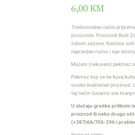
6,00
KM
Tradicionalan način pripreme
proizvode. Proizvodi Budi Z
tokom sezone. Količine svih 
napravljen ručno i nije dost
Mućeni (nekuvani) pekmez od
Pekmez koji se ne kuva/kuha
visoko kvalitetan proizvod. 
taj način čuvamo sve hranjive
U slučaju greške prilikom 
proizvod ili neko drugo ošt
(+387)66/706-296 i problem
Nema na stanju