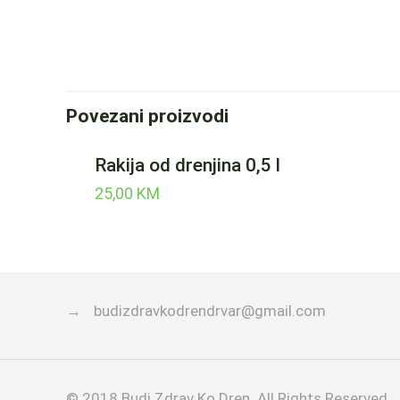
Povezani proizvodi
Rakija od drenjina 0,5 l
25,00
KM
→
budizdravkodrendrvar@gmail.com
© 2018 Budi Zdrav Ko Dren. All Rights Reserved.