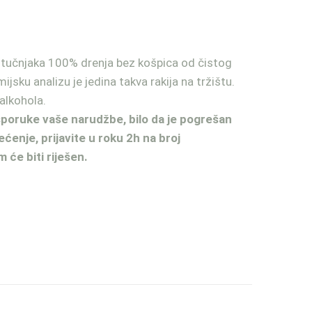
stučnjaka 100% drenja bez košpica od čistog
ijsku analizu je jedina takva rakija na tržištu.
alkohola.
isporuke vaše narudžbe, bilo da je pogrešan
ećenje, prijavite u roku 2h na broj
 će biti riješen.