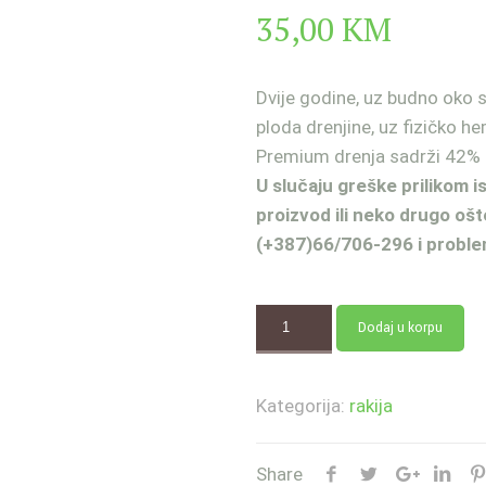
35,00
KM
Dvije godine, uz budno oko 
ploda drenjine, uz fizičko hem
Premium drenja sadrži 42% 
U slučaju greške prilikom 
proizvod ili neko drugo ošt
(+387)66/706-296 i problem
Dodaj u korpu
Kategorija:
rakija
Share